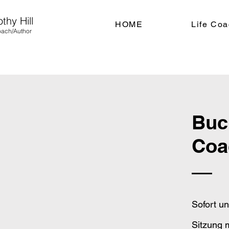
thy Hill
HOME
Life Coa
ach/Author
Buc
Coa
Sofort u
Sitzung m