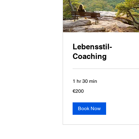
Lebensstil-
Coaching
1 hr 30 min
200
€200
euros
Book Now