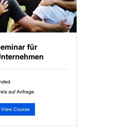
eminar für
nternehmen
nded
is
reis auf Anfrage
f
frage
View Course