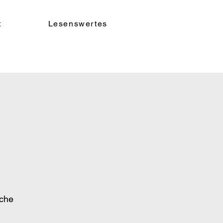
t
Lesenswertes
iche