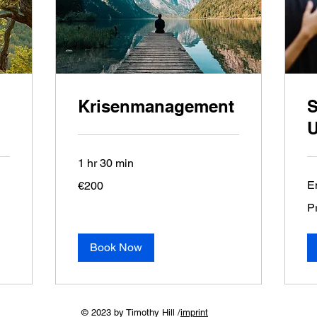
Krisenmanagement
S
U
1 hr 30 min
200
E
€200
euros
Pre
P
au
An
Book Now
© 2023 by Timothy Hill /
imprint