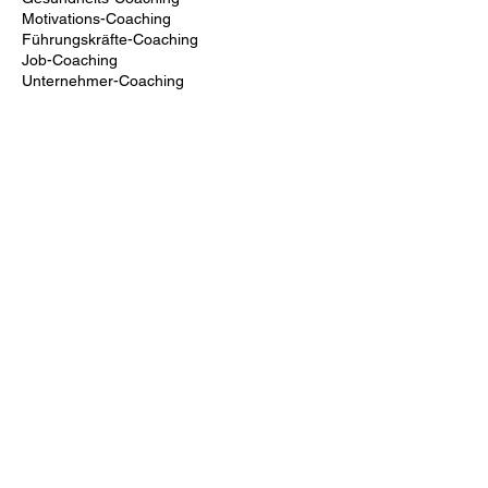
Motivations-Coaching
Führungskräfte-Coaching
Job-Coaching
Cancellation Policy
Für Stornierungen und Umbuchungen bitte
Ich um eine Benachrichtigung mindestens
12h im Voraus.
Contact Details
thills.marketing@gmail.com