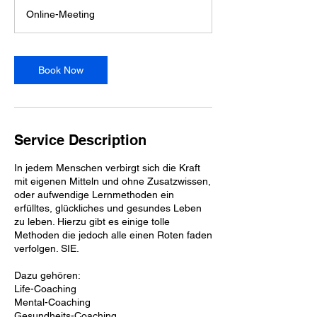
3
Online-Meeting
0
m
i
n
Book Now
Service Description
In jedem Menschen verbirgt sich die Kraft
mit eigenen Mitteln und ohne Zusatzwissen,
oder aufwendige Lernmethoden ein
erfülltes, glückliches und gesundes Leben
zu leben. Hierzu gibt es einige tolle
Methoden die jedoch alle einen Roten faden
verfolgen. SIE.
Dazu gehören:
Life-Coaching
Mental-Coaching
Gesundheits-Coaching